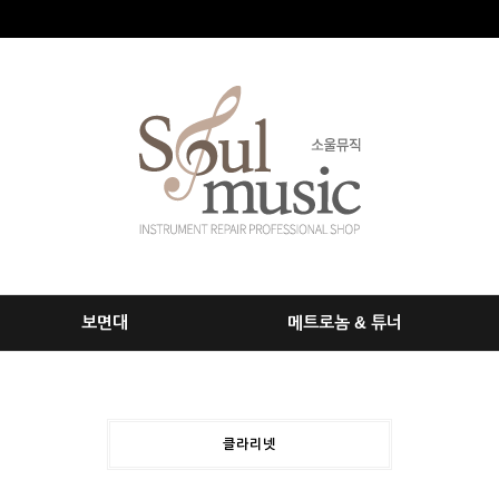
보면대
메트로놈 & 튜너
클라리넷