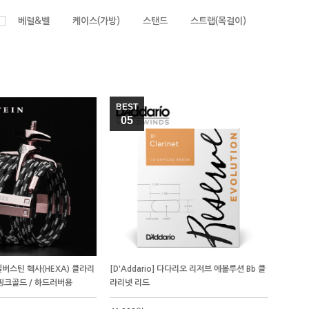
베럴&벨
케이스(가방)
스탠드
스트랩(목걸이)
BEST
05
] 실버스틴 헥사(HEXA) 클라리
[D'Addario] 다다리오 리저브 에볼루션 Bb 클
 핑크골드 / 하드러버용
라리넷 리드