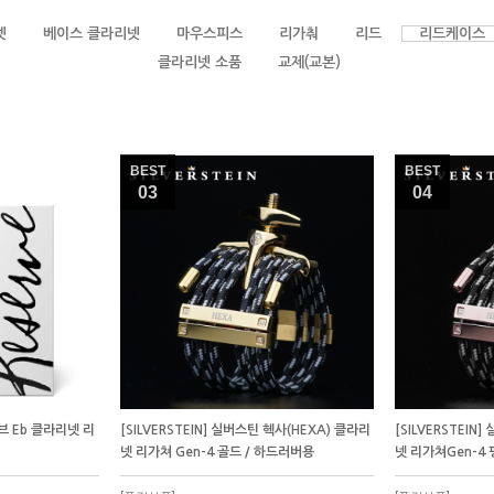
넷
베이스 클라리넷
마우스피스
리가춰
리드
리드케이스
클라리넷 소품
교제(교본)
BEST
BEST
03
04
저브 Eb 클라리넷 리
[SILVERSTEIN] 실버스틴 헥사(HEXA) 클라리
[SILVERSTEIN
넷 리가쳐 Gen-4 골드 / 하드러버용
넷 리가쳐Gen-4