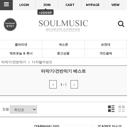
LOGIN
JOIN
CART
MYPAGE
VIEW
+2000P
클라리넷
색소폰
보면대
메트로놈 & 튜너
중고상품
개인결제
타악기/건반악기
디지털키보드
타악기/건반악기 베스트
1
/
1
정렬
[YAMAHA] 야마
[CASIO] 카시오