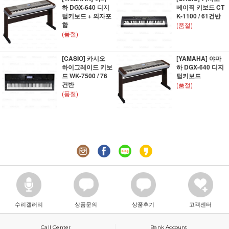
하 DGX-640 디지
베이직 키보드 CT
털키보드 + 의자포
K-1100 / 61건반
함
(품절)
(품절)
[CASIO] 카시오
[YAMAHA] 야마
하이그레이드 키보
하 DGX-640 디지
드 WK-7500 / 76
털키보드
건반
(품절)
(품절)
수리갤러리
상품문의
상품후기
고객센터
Call Center
Bank Account