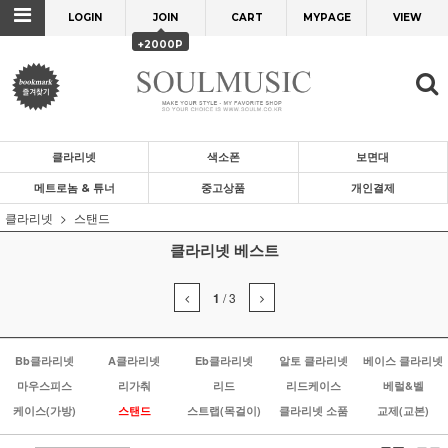
LOGIN
JOIN
CART
MYPAGE
VIEW
+2000P
클라리넷
색소폰
보면대
메트로놈 & 튜너
중고상품
개인결제
클라리넷
스탠드
클라리넷 베스트
1
/
3
Bb클라리넷
A클라리넷
Eb클라리넷
알토 클라리넷
베이스 클라리넷
마우스피스
리가춰
리드
리드케이스
베럴&벨
케이스(가방)
스탠드
스트랩(목걸이)
클라리넷 소품
교제(교본)