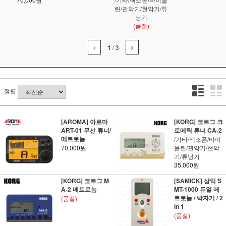
린/관악기/현악기/튜
닝기
(품절)
1
/
3
정렬
[AROMA] 아로마
[KORG] 코르그 크
ART-01 무선 튜너/
로메틱 튜너 CA-2
메트로놈
/기타/색소폰/바이
70,000원
올린/관악기/현악
기/튜닝기
35,000원
[KORG] 코르그 M
[SAMICK] 삼익 S
A-2 메트로놈
MT-1000 듀얼 메
트로놈 / 박자기 / 2
(품절)
in 1
(품절)