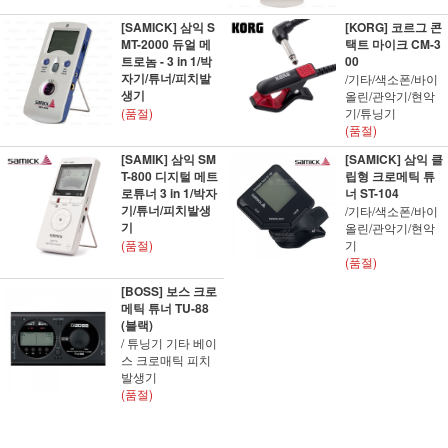
[SAMICK] 삼익 S
[KORG] 코르그 콘
MT-2000 듀얼 메
택트 마이크 CM-3
트로놈 - 3 in 1/박
00
자기/튜너/피치발
/기타/색소폰/바이
생기
올린/관악기/현악
(품절)
기/튜닝기
(품절)
[SAMIK] 삼익 SM
[SAMICK] 삼익 클
T-800 디지털 메트
립형 크로메틱 튜
로튜너 3 in 1/박자
너 ST-104
기/튜너/피치발생
/기타/색소폰/바이
기
올린/관악기/현악
(품절)
기
(품절)
[BOSS] 보스 크로
메틱 튜너 TU-88
(블랙)
/ 튜닝기 기타 베이
스 크로매틱 피치
발생기
(품절)