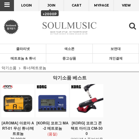
LOGIN
JOIN
CART
MYPAGE
VIEW
+2000P
클라리넷
색소폰
보면대
메트로놈 & 튜너
중고상품
개인결제
악기소품
튜너/메트로놈
악기소품 베스트
[AROMA] 아로마 A
[KORG] 코르그 MA
[KORG] 코르그 콘
RT-01 무선 튜너/메
-2 메트로놈
택트 마이크 CM-30
트로놈
0
(품절)
70,000원
/기타/색소폰/바이올