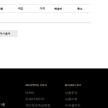
수량
적립
가격
배송비
취소
적서출력
SHOPPING INFO
BOARD LIST
HOME
상품문의
AGREEMENT
상품리뷰
딩3층
개인정보취급방침
수리갤러리