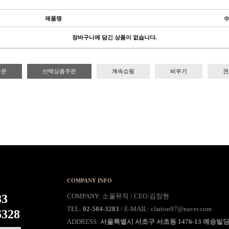
제품명
장바구니에 담긴 상품이 없습니다.
주문
선택상품주문
계속쇼핑
비우기
견
COMPANY INFO
83
COMPANY: 소울뮤직 / CEO:김장현
TEL:
02-584-3283
/ E-MAIL: clarion97@naver.com
6328
ADDRESS:
서울특별시 서초구 서초동 1476-13 예송빌