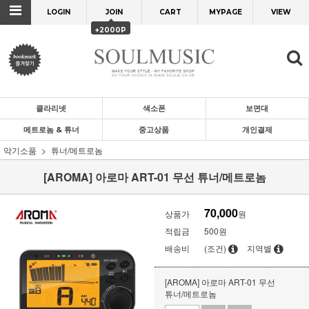
LOGIN
JOIN
CART
MYPAGE
VIEW
+2000P
클라리넷
색소폰
보면대
메트로놈 & 튜너
중고상품
개인결제
악기소품
튜너/메트로놈
[AROMA] 아로마 ART-01 무선 튜너/메트로놈
70,000
상품가
원
적립금
500원
배송비
(조건)
지역별
[AROMA] 아로마 ART-01 무선
튜너/메트로놈